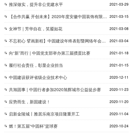
推深做实，提升非公党建水平
2021-03-29
【合作共赢 开创未来】2020年度安徽中固装饰有限公司供应商大会
2021-03-15
女神节 | 芳华自在，笑靥如花
2021-03-08
不忘初心 擘画新程】中固建设年终表彰暨网络年会圆满落幕
2021-03-04
向“新”而行 | 中固党支部举办第三届掼蛋比赛
2021-01-18
履行社会责任，彰显企业担当
2021-01-15
中固建设获评省级企业技术中心
2020-12-11
共旭固事 | 中固行者参加2020旭辉城市公益徒步赛
2020-11-23
应势而生，新固建设！
2020-11-20
启新金陵城丨雅居乐南京项目隆重开工
2020-11-04
燃！第五届“中固杯”篮球赛
2020-10-24