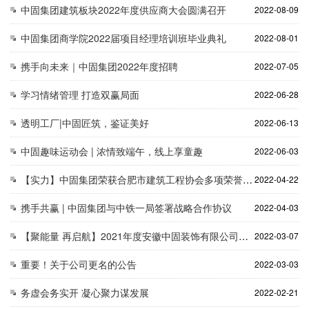
中固集团建筑板块2022年度供应商大会圆满召开
2022-08-09
中固集团商学院2022届项目经理培训班毕业典礼
2022-08-01
携手向未来｜中固集团2022年度招聘
2022-07-05
学习情绪管理 打造双赢局面
2022-06-28
透明工厂|中固匠筑，鉴证美好
2022-06-13
中固趣味运动会 | 浓情致端午，线上享童趣
2022-06-03
【实力】中固集团荣获合肥市建筑工程协会多项荣誉表彰
2022-04-22
携手共赢 | 中固集团与中铁一局签署战略合作协议
2022-04-03
【聚能量 再启航】2021年度安徽中固装饰有限公司供应商大会
2022-03-07
重要！关于公司更名的公告
2022-03-03
务虚会务实开 凝心聚力谋发展
2022-02-21