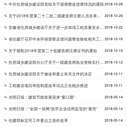
中共住房城乡建设部党组关于巡视整改进展情况的通报
2018-10-29
关于2018年度第二十二批二级建造师注册人员名单的公示
2018-10-26
安徽省住房城乡建设厅关于进一步加强工程质量安全管理工作的通知
2018-10-22
省住建厅召开中央环保督察反馈问题整改验收相关工作动员会议
2018-10-16
关于领取2018年度第二十批建造师注册证书的通知
2018-10-15
住房城乡建设部办公厅关于一级建造师执业资格实行电子化申报和审批的通知
2018-10-12
住房城乡建设部关于修改和废止有关文件的决定
2018-10-11
工程建设项目审批制度改革试点正在稳步推进
2018-10-11
光明日报：建筑节能发展迎来“窗口期”
2018-05-14
光明日报：“全国一张网“筑牢企业信用监管的“篱笆”
2018-05-14
住建部标定司工作要点之造价改革
2018-05-14