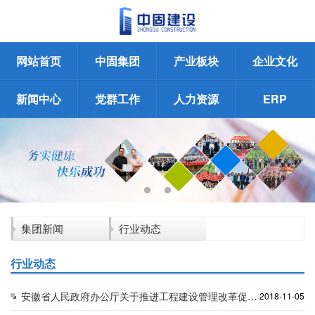
网站首页
中固集团
产业板块
企业文化
新闻中心
党群工作
人力资源
ERP
集团新闻
行业动态
行业动态
安徽省人民政府办公厅关于推进工程建设管理改革促进建筑业持续健康发展的实施意见
2018-11-05