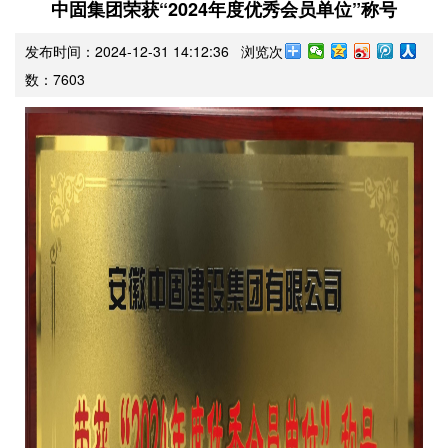
中固集团荣获“2024年度优秀会员单位”称号
发布时间：2024-12-31 14:12:36 浏览次
数：
7603