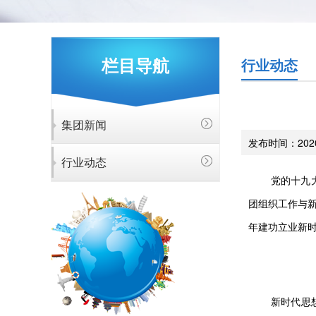
栏目导航
行业动态
集团新闻
发布时间：2020-
行业动态
党的十九
团组织工作与
年建功立业新
新时代思