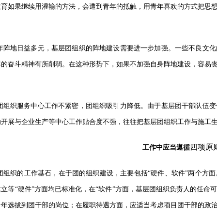
教育如果继续用灌输的方法，会遭到青年的抵触，用青年喜欢的方式把思
年阵地日益多元，基层团组织的阵地建设需要进一步加强。一些不良文化
年的奋斗精神有所削弱。在这种形势下，如果不加强自身阵地建设，容易
团组织服务中心工作不紧密，团组织吸引力降低。由于基层团干部队伍变
开展与企业生产等中心工作贴合度不强，往往把基层团组织工作与施工生
四项原
工作中应当遵循
团组织的工作基石，在于团的组织建设，主要包括“硬件、软件”两个方
立等“硬件”方面均已标准化，在“软件”方面，基层团组织负责人的任命
青年选拔到团干部的岗位；在履职待遇方面，应适当考虑项目团干部的政