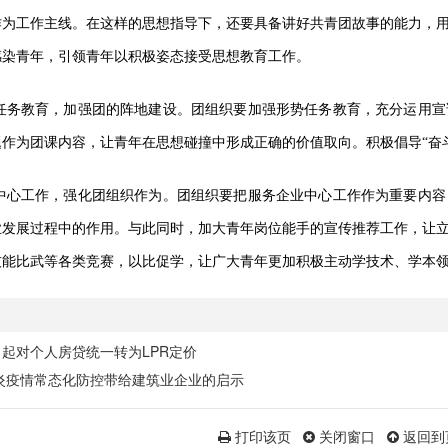
作为工作主线。在这样的思想指导下，还要具备讲好共青团故事的能力，
感染青年，引领青年以积极姿态接受思想教育工作。
任务教育，加强团的阵地建设。团组织要加强形势任务教育，充分运用宣
题作为团课内容，让青年在思想碰撞中形成正确的价值取向。积极倡导“奋
中心工作，强化团组织作为。团组织要把服务企业中心工作作为重要内容
业发展过程中的作用。与此同时，加大青年岗位能手的宣传推荐工作，让
技能比武等各类竞赛，以比促学，让广大青年更加积极主动学技术、学本
日起对个人房贷统一转为LPR定价
炎疫情常态化防控带给建筑业企业的启示
打印该页
关闭窗口
返回到