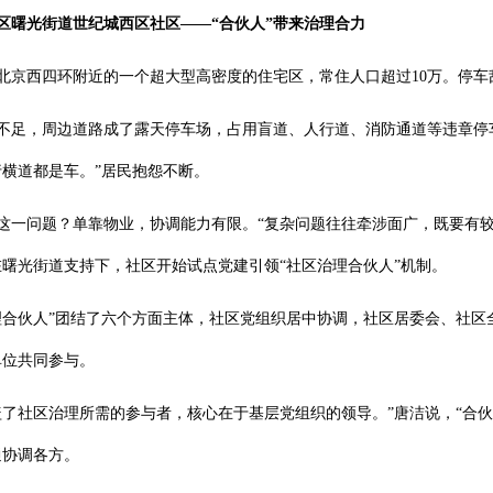
区曙光街道世纪城西区社区——
“合伙人”带来治理合力
北京西四环附近的一个超大型高密度的住宅区，常住人口超过10万。停车
不足，周边道路成了露天停车场，占用盲道、人行道、消防通道等违章停
横道都是车。”居民抱怨不断。
这一问题？单靠物业，协调能力有限。“复杂问题往往牵涉面广，既要有较
曙光街道支持下，社区开始试点党建引领“社区治理合伙人”机制。
理合伙人”团结了六个方面主体，社区党组织居中协调，社区居委会、社
单位共同参与。
盖了社区治理所需的参与者，核心在于基层党组织的领导。”唐洁说，“合
通协调各方。