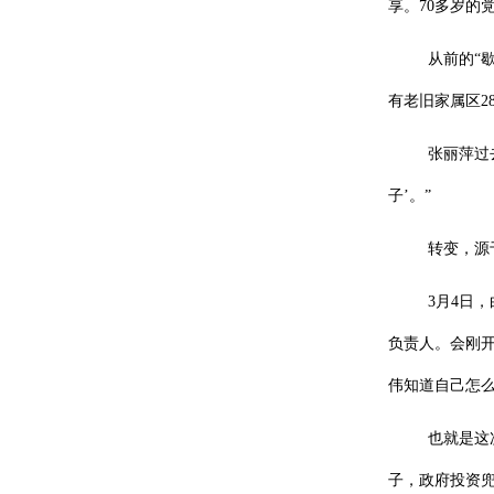
享。70多岁的
从前的“
有老旧家属区2
张丽萍过
子’。”
转变，源
3月4日
负责人。会刚
伟知道自己怎
也就是这
子，政府投资