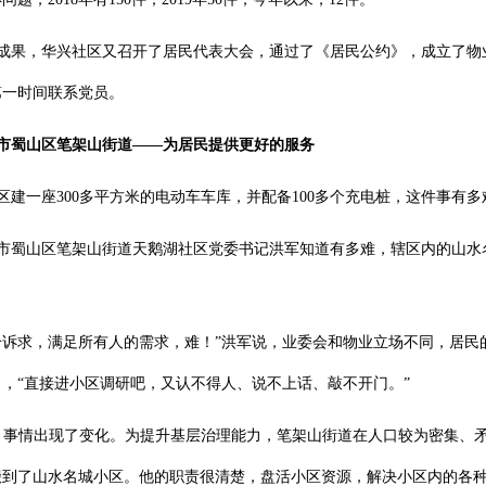
成果，华兴社区又召开了居民代表大会，通过了《居民公约》，成立了物
第一时间联系党员。
市蜀山区笔架山街道——
为居民提供更好的服务
区建一座300多平方米的电动车车库，并配备100多个充电桩，这件事有多
市蜀山区笔架山街道天鹅湖社区党委书记洪军知道有多难，辖区内的山水
个诉求，满足所有人的需求，难！”洪军说，业委会和物业立场不同，居
，“直接进小区调研吧，又认不得人、说不上话、敲不开门。”
，事情出现了变化。为提升基层治理能力，笔架山街道在人口较为密集、
搬到了山水名城小区。他的职责很清楚，盘活小区资源，解决小区内的各