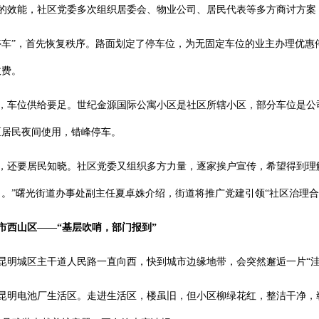
的效能，社区党委多次组织居委会、物业公司、居民代表等多方商讨方案
停车”，首先恢复秩序。路面划定了停车位，为无固定车位的业主办理优
收费。
，车位供给要足。世纪金源国际公寓小区是社区所辖小区，部分车位是公
区居民夜间使用，错峰停车。
，还要居民知晓。社区党委又组织多方力量，逐家挨户宣传，希望得到理
。”曙光街道办事处副主任夏卓姝介绍，街道将推广党建引领“社区治理合
市西山区——
“基层吹哨，部门报到”
昆明城区主干道人民路一直向西，快到城市边缘地带，会突然邂逅一片“
昆明电池厂生活区。走进生活区，楼虽旧，但小区柳绿花红，整洁干净，