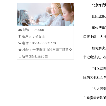
北京海淀
世纪城是
车位严重
邮编：230000
联系人：吴女士
口正中间、人行
电话：0551-65562778
如何解决
地址：合肥市潜山路与南二环路交
口新城国际D座20层
书记唐洁说。在
“社区治
障的其他社会
“六方涵
主负责者来沟