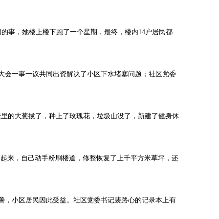
。
的事，她楼上楼下跑了一个星期，最终，楼内14户居民都
大会一事一议共同出资解决了小区下水堵塞问题；社区党委
坛里的大葱拔了，种上了玫瑰花，垃圾山没了，新建了健身休
动起来，自己动手粉刷楼道，修整恢复了上千平方米草坪，还
善，小区居民因此受益。社区党委书记裴路心的记录本上有