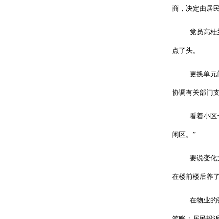
商，决定由居
党员高桂
点了头。
更换单元
协调有关部门
看着小区
闲区。”
要说变化
在楼前楼后养了
在物业的
笔账：居民投诉问