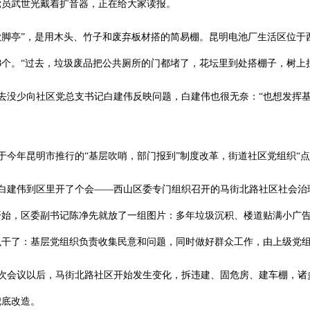
党员武世光戴着扩音器，正在给大家读报。
歇脚亭”，是用木头、竹子和废弃板材搭的简易棚。昆明电池厂生活区位
8个。“过去，垃圾废品把公共厕所的门都堵了，花坛里到处搭棚子，树上
去没少向社区党总支书记白建伟反映问题，白建伟也很无奈：“也想发挥基
于今年昆明市推行的“基层吹哨，部门报到”制度改革，街道社区党组织“
，白建伟到区里开了个会——西山区委专门组织召开的马街北路社区社会
开始，区委副书记陈净先就放了一组图片：多年垃圾沉积、楼道贴满小广
么干了：基层党组织负责收集民意和问题，同时做好群众工作，由上级党
次会议以后，马街北路社区开始发生变化，拆违建、固危房、建车棚，诸
兜底改造。