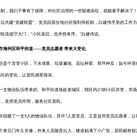
机制，我们干事有了保障，对社区治理的一些疑难杂症，就能着手解决了
单位共建“党建联盟”、党员回居住地社区报到等机制，白建伟手里的工作
轮流值守大门，“小区虽旧，也井然有序。”白建伟说。
市海州区和平街道——
党员志愿者
带来大变化
还是个弃管小区，下水堵塞、垃圾遍地、花坛种菜、草坪种瓜；如今环境
小区的变化，让居民感受很深。
一支物业队伍带来的。和平街道地处老城区，辖区内2/3的小区弃管，市
业，发挥党员作用，服务社区居民。
区组建了一支9人的物业队伍，其中7人是党员。正是这些党员志愿者，让
4个单元门年久失修，外来人员随意出入，楼道贴满了小广告，居民颇有