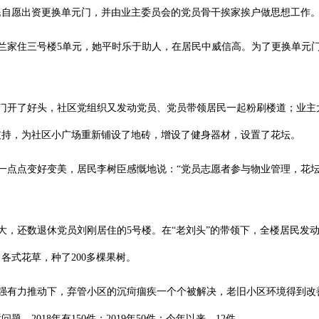
民自愿出资更换单元门，并由业主委员会的党员骨干挨家挨户做思想工作
兰家住三号楼5单元，她平时乐于助人，在居民中威信高。为了更换单元门
门开了好头，社区党组织又发动党员、党员带领居民一起粉刷楼道；业主
支持，为社区小广场重新铺设了地砖，增设了健身器材，设置了花坛。
一点点变好变美，居民李树臣感慨地说：“党员志愿者参与物业管理，花
大，还数退休党员刘刚居住的5号楼。在“老刘头”的带领下，全楼居民发
各式花草，种了200多棵果树。
强有力推动下，弃管小区的沉疴痼疾一个个被解决，老旧小区环境得到改
题，2018年有150件；2019年50件；今年以来，12件。