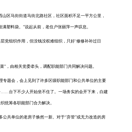
于西山区马街街道马街北路社区，社区面积不足一平方公里，
挂满塑料袋。”说起从前，老住户张丽萍一声叹息。
层党组织作用，但没钱没权难组织，只好‘修修补补过日
点菜”，由相关党委牵头，调配职能部门共同解决问题。
治理专题会，会上见到了许多区级职能部门和公共单位的主要
告……台下不少人开始坐不住了。一场务实的会开下来，白建
组织统筹各职能部门合力解决。
多公共单位的老房子焕然一新。对于“弃管”或无力改造的房