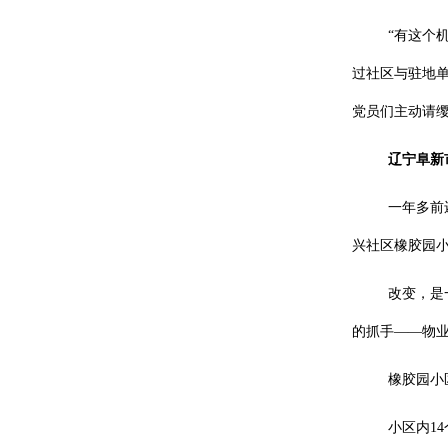
“有这个
过社区与驻地
党员们主动请缨
辽宁阜新
一年多前
兴社区橡胶园
改变，是
的抓手——物
橡胶园小
小区内1