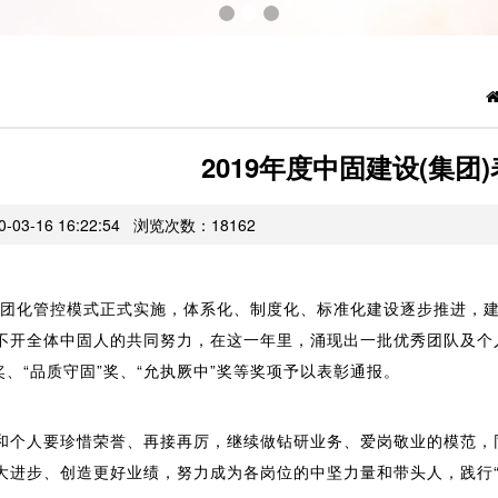
2019年度中固建设(集团
03-16 16:22:54 浏览次数：
18162
，集团化管控模式正式实施，体系化、制度化、标准化建设逐步推进，
不开全体中固人的共同努力，在这一年里，涌现出一批优秀团队及个
奖、“品质守固”奖、“允执厥中”奖等奖项予以表彰通报。
和个人要珍惜荣誉、再接再厉，继续做钻研业务、爱岗敬业的模范，
大进步、创造更好业绩，努力成为各岗位的中坚力量和带头人，践行“